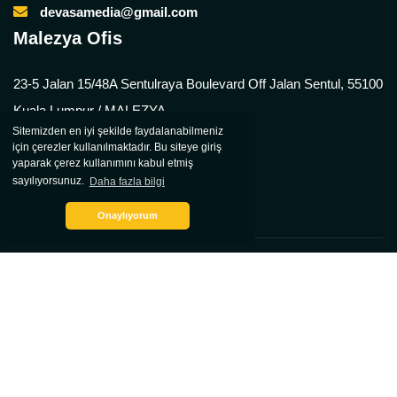
devasamedia@gmail.com
Malezya Ofis
23-5 Jalan 15/48A Sentulraya Boulevard Off Jalan Sentul, 55100
Kuala Lumpur / MALEZYA
Sitemizden en iyi şekilde faydalanabilmeniz
için çerezler kullanılmaktadır. Bu siteye giriş
+6 03 4043 29 25
yaparak çerez kullanımını kabul etmiş
sayılıyorsunuz.
Daha fazla bilgi
info@devasamedia.com
devasamedia@gmail.com
Onaylıyorum
2024 © Tüm Hakları Saklıdır.